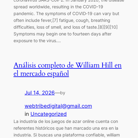
spread worldwide, resulting in the COVID-19
pandemic. The symptoms of COVID‑19 can vary but
often include fever,[7] fatigue, cough, breathing
difficulties, loss of smell, and loss of taste.[8][9][10]
Symptoms may begin one to fourteen days after
exposure to the virus.…
Análisis completo de William Hill en
el mercado español
Jul 14, 2026
—
by
webtribedigital@gmail.com
in
Uncategorized
La industria de los juegos de azar online cuenta con
referentes históricos que han marcado una era en la
industria. Si buscas una plataforma confiable, william