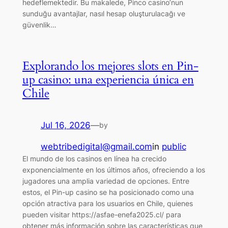
hedeflemektedir. Bu makalede, Pinco casino’nun
sunduğu avantajlar, nasıl hesap oluşturulacağı ve
güvenlik…
Explorando los mejores slots en Pin-
up casino: una experiencia única en
Chile
Jul 16, 2026
—
by
webtribedigital@gmail.com
in
public
El mundo de los casinos en línea ha crecido
exponencialmente en los últimos años, ofreciendo a los
jugadores una amplia variedad de opciones. Entre
estos, el Pin-up casino se ha posicionado como una
opción atractiva para los usuarios en Chile, quienes
pueden visitar https://asfae-enefa2025.cl/ para
obtener más información sobre las características que