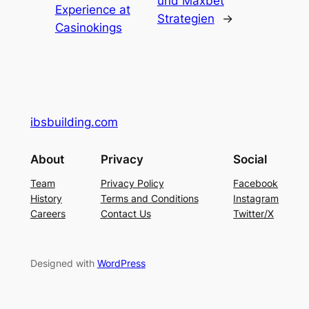
und Maxbet
Experience at
Strategien
→
Casinokings
ibsbuilding.com
About
Privacy
Social
Team
Privacy Policy
Facebook
History
Terms and Conditions
Instagram
Careers
Contact Us
Twitter/X
Designed with
WordPress